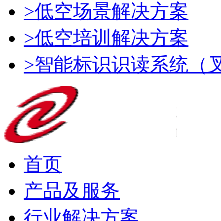
>低空场景解决方案
>低空培训解决方案
>智能标识识读系统（
首页
产品及服务
行业解决方案