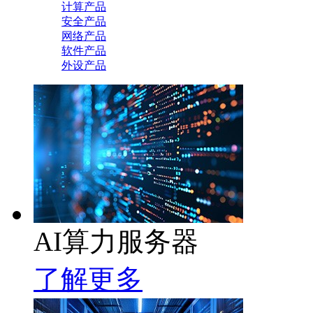
计算产品
安全产品
网络产品
软件产品
外设产品
AI算力服务器
了解更多