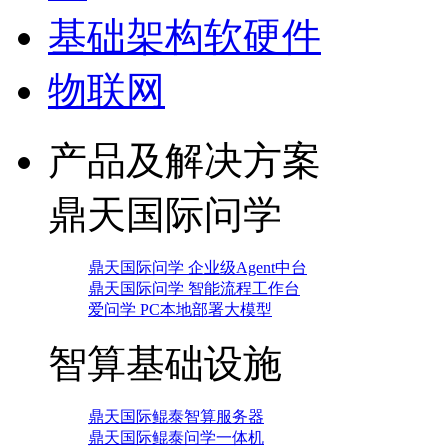
基础架构软硬件
物联网
产品及解决方案
鼎天国际问学
鼎天国际问学 企业级Agent中台
鼎天国际问学 智能流程工作台
爱问学 PC本地部署大模型
智算基础设施
鼎天国际鲲泰智算服务器
鼎天国际鲲泰问学一体机