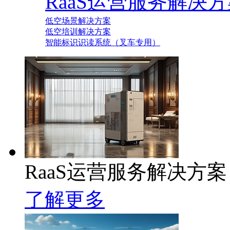
RaaS运营服务解决
低空场景解决方案
低空培训解决方案
智能标识识读系统（叉车专用）
RaaS运营服务解决方案
了解更多