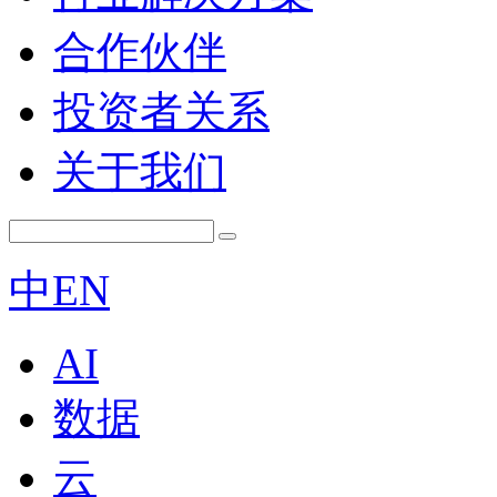
合作伙伴
投资者关系
关于我们
中
EN
AI
数据
云