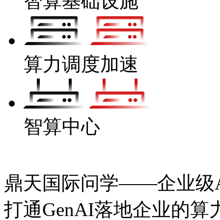
智算基础设施
算力调度加速
智算中心
鼎天国际问学——企业级Ag
打通GenAI落地企业的算力