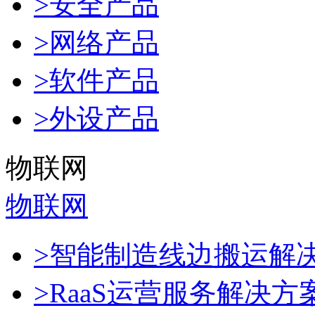
>安全产品
>网络产品
>软件产品
>外设产品
物联网
物联网
>智能制造线边搬运解
>RaaS运营服务解决方