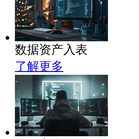
数据资产入表
了解更多