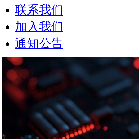
联系我们
加入我们
通知公告