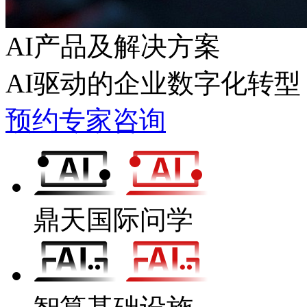
AI产品及解决方案
AI驱动的企业数字化转型
预约专家咨询
鼎天国际问学