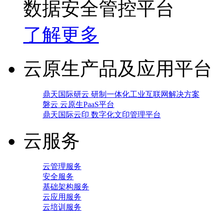
数据安全管控平台
了解更多
云原生产品及应用平台
鼎天国际研云 研制一体化工业互联网解决方案
磐云 云原生PaaS平台
鼎天国际云印 数字化文印管理平台
云服务
云管理服务
安全服务
基础架构服务
云应用服务
云培训服务