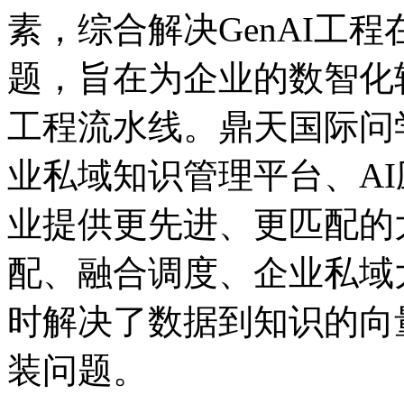
素，综合解决GenAI工程在
题，旨在为企业的数智
工程流水线。鼎天国际问学
业私域知识管理平台、A
业提供更先进、更匹配的
配、融合调度、企业
时解决了数据到知识的向
装问题。