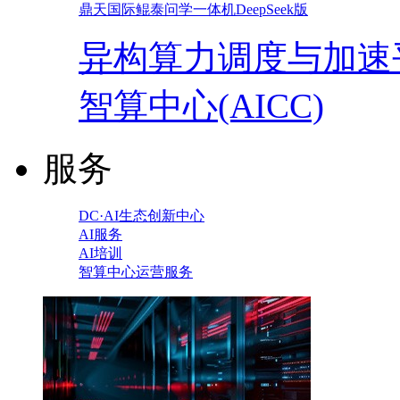
鼎天国际鲲泰问学一体机DeepSeek版
异构算力调度与加速
智算中心(AICC)
服务
DC·AI生态创新中心
AI服务
AI培训
智算中心运营服务