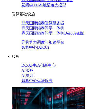
爱问学 PC本地部署大模型
智算基础设施
鼎天国际鲲泰智算服务器
鼎天国际鲲泰问学一体机
鼎天国际鲲泰问学一体机DeepSeek版
异构算力调度与加速平台
智算中心(AICC)
服务
DC·AI生态创新中心
AI服务
AI培训
智算中心运营服务