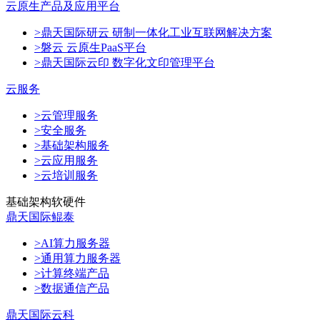
云原生产品及应用平台
>鼎天国际研云 研制一体化工业互联网解决方案
>磐云 云原生PaaS平台
>鼎天国际云印 数字化文印管理平台
云服务
>云管理服务
>安全服务
>基础架构服务
>云应用服务
>云培训服务
基础架构软硬件
鼎天国际鲲泰
>AI算力服务器
>通用算力服务器
>计算终端产品
>数据通信产品
鼎天国际云科