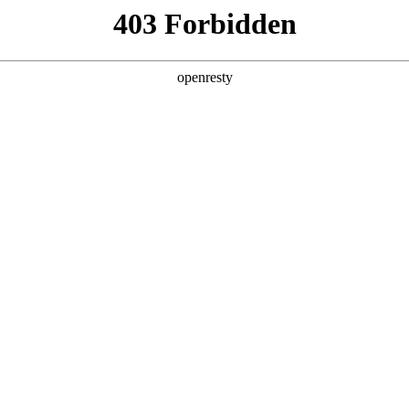
产品及服务
行业解决方案
合作伙伴
投资者关系
，深入解读AI for Process思考及实践
2026 / 04 / 30
福州成功举办。本届峰会以“加快数智技术创新发展，深入推进数字中国建设”
展。
度参与此次峰会，在多个论坛分享以“AI for Process”为核心的