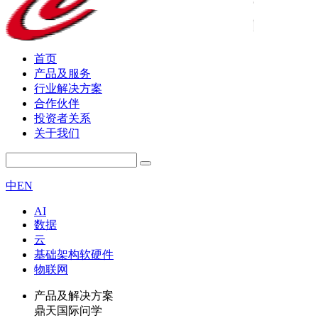
首页
产品及服务
行业解决方案
合作伙伴
投资者关系
关于我们
中
EN
AI
数据
云
基础架构软硬件
物联网
产品及解决方案
鼎天国际问学