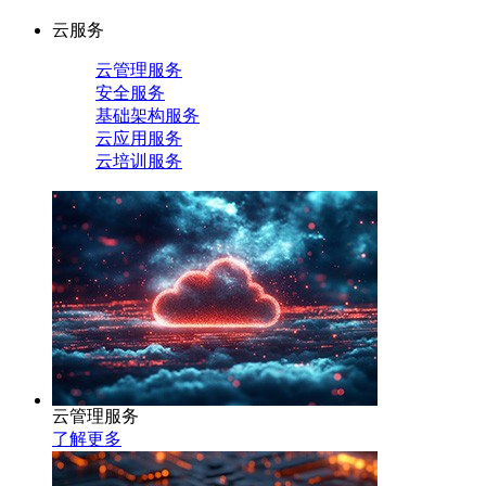
云服务
云管理服务
安全服务
基础架构服务
云应用服务
云培训服务
云管理服务
了解更多