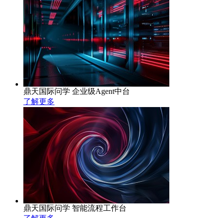
鼎天国际问学 企业级Agent中台
了解更多
鼎天国际问学 智能流程工作台