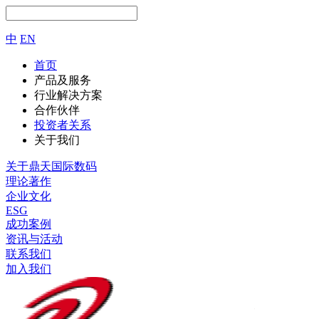
中
EN
首页
产品及服务
行业解决方案
合作伙伴
投资者关系
关于我们
关于鼎天国际数码
理论著作
企业文化
ESG
成功案例
资讯与活动
联系我们
加入我们