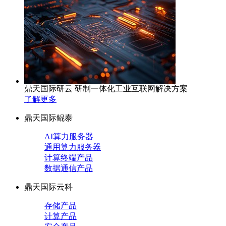
鼎天国际研云 研制一体化工业互联网解决方案
了解更多
鼎天国际鲲泰
AI算力服务器
通用算力服务器
计算终端产品
数据通信产品
鼎天国际云科
存储产品
计算产品