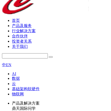
首页
产品及服务
行业解决方案
合作伙伴
投资者关系
关于我们
中
EN
AI
数据
云
基础架构软硬件
物联网
产品及解决方案
鼎天国际问学