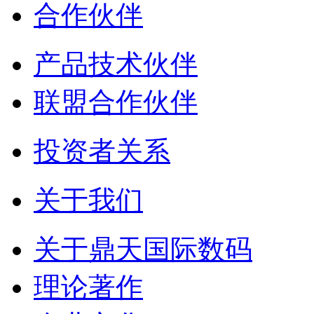
合作伙伴
产品技术伙伴
联盟合作伙伴
投资者关系
关于我们
关于鼎天国际数码
理论著作