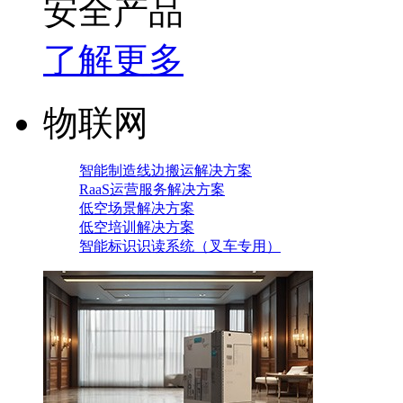
安全产品
了解更多
物联网
智能制造线边搬运解决方案
RaaS运营服务解决方案
低空场景解决方案
低空培训解决方案
智能标识识读系统（叉车专用）