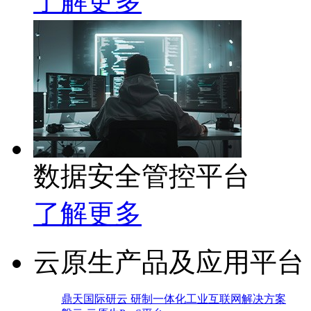
了解更多
数据安全管控平台
了解更多
云原生产品及应用平台
鼎天国际研云 研制一体化工业互联网解决方案