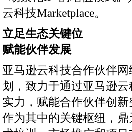
云科技Marketplace。
立足生态关键位
赋能伙伴发展
亚马逊云科技合作伙伴网
划，致力于通过亚马
实力，赋能合作伙伴创新
作为其中的关键枢纽