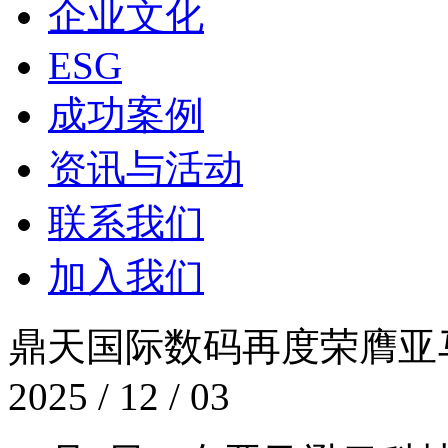
企业文化
ESG
成功案例
资讯与活动
联系我们
加入我们
鼎天国际数码再度荣膺亚马
2025 / 12 / 03