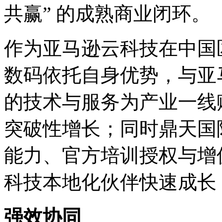
共赢” 的成熟商业闭环。
作为亚马逊云科技在中国区
数码依托自身优势，与亚
的技术与服务为产业一线赋能
突破性增长；同时鼎天国
能力、官方培训授权与增
科技本地化伙伴快速成长
强效协同