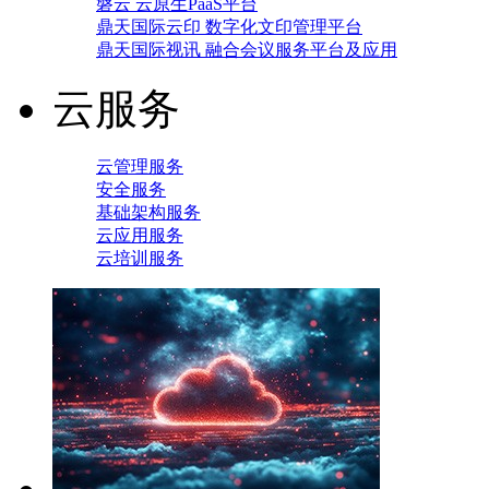
磐云 云原生PaaS平台
鼎天国际云印 数字化文印管理平台
鼎天国际视讯 融合会议服务平台及应用
云服务
云管理服务
安全服务
基础架构服务
云应用服务
云培训服务