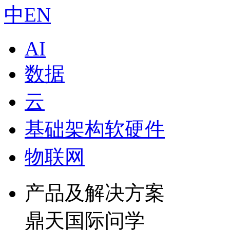
中
EN
AI
数据
云
基础架构软硬件
物联网
产品及解决方案
鼎天国际问学