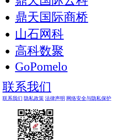
鼎天国际云科
鼎天国际商桥
山石网科
高科数聚
GoPomelo
联系我们
联系我们
隐私政策
法律声明
网络安全与隐私保护