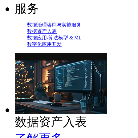
服务
数据治理咨询与实施服务
数据资产入表
数据应用-算法模型 & ML
数字化应用开发
数据资产入表