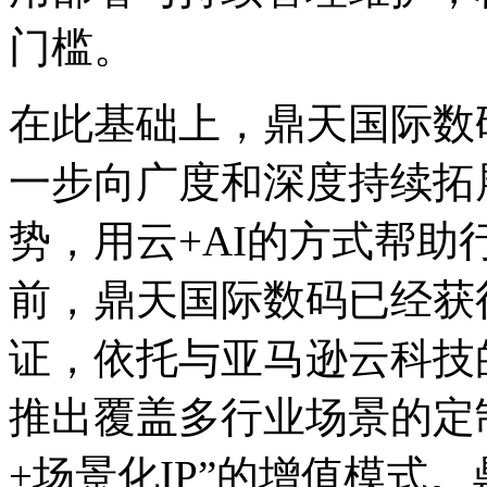
门槛。
在此基础上，鼎天国
一步向广度和深度持续拓展
势，用云+AI的方式
前，鼎天国际数码已经
证，依托与亚马逊云科技
推出覆盖多行业场景的定制
+场景化IP”的增值模式