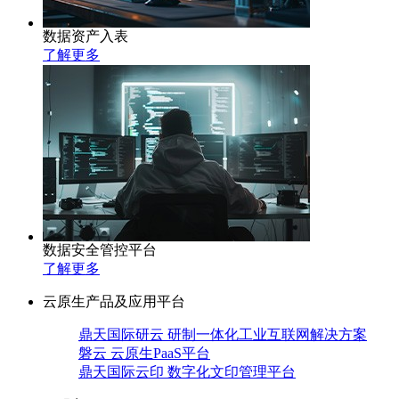
数据资产入表
了解更多
数据安全管控平台
了解更多
云原生产品及应用平台
鼎天国际研云 研制一体化工业互联网解决方案
磐云 云原生PaaS平台
鼎天国际云印 数字化文印管理平台