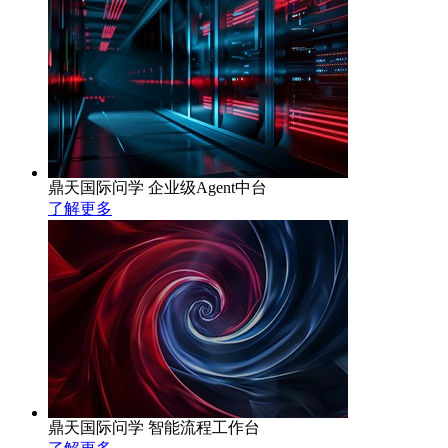
鼎天国际问学 企业级Agent中台
了解更多
鼎天国际问学 智能流程工作台