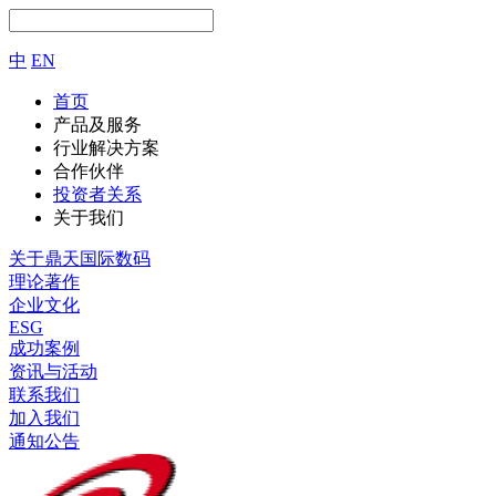
中
EN
首页
产品及服务
行业解决方案
合作伙伴
投资者关系
关于我们
关于鼎天国际数码
理论著作
企业文化
ESG
成功案例
资讯与活动
联系我们
加入我们
通知公告